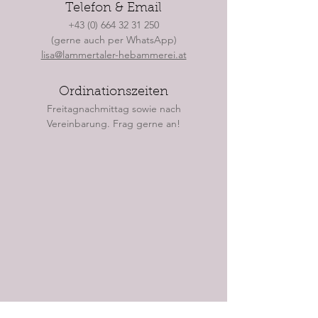
Telefon & Email
+43 (0) 664 32 31 250
(gerne auch per WhatsApp)
lisa@lammertaler-hebammerei.at
Ordinationszeiten
Freitagnachmittag sowie nach
Vereinbarung. Frag gerne an!