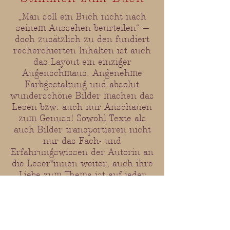
„Man soll ein Buch nicht nach
seinem Aussehen beurteilen“ —
doch zusätzlich zu den fundiert
recherchierten Inhalten ist auch
das Layout ein einziger
Augenschmaus. Angenehme
Farbgestaltung und absolut
wunderschöne Bilder machen das
Lesen bzw. auch nur Anschauen
zum Genuss! Sowohl Texte als
auch Bilder transportieren nicht
nur das Fach- und
Erfahrungswissen der Autorin an
die Leser*innen weiter, auch ihre
Liebe zum Thema ist auf jeder
Seite spürbar.
Bettina Kueschnig, Österreichische Hebammenzeitung