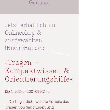
Genuss.
Jetzt erhältlich im
Onlineshop
&
ausgewählten
(Buch-)Handel:
Zum
O
nlineshop
»Tragen —
Kompaktwissen &
Orientierungshilfe«
ISBN
978-3-200-09921-0
– Du fragst dich, welche Vorteile das
Tragen von Säuglingen und